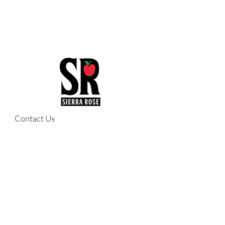
Contact Us
sales@sierrarosecellars.com